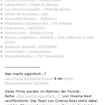
Lukas Marxt – Reign of Silence
Luz Olivares Capelle – Wald der Echos
Christoph Schwarz – CSL
Alexander Gratzer – Apfelmus
Magdalena Chmielewska – Am Himmel
Clara Stern – MATHIAS
Joshua Jádi – Sunday 11 a.m.
Stefan Langthaler – SARGIS – Das Leben ist so eine
Sache
Raphaela Schmid – ENE MENE
Leni Gruber – Schneemann
Mark Gerstorfer – TNT Boxerstory
___________________
Was macht eigentlich…?
Jan Groos
,
Katharina Gruzei
& der
Neue
Österreichische Trickfilm
Diese Filme werden im Rahmen der Porträt-
Reihe
„Was macht eigentlich…?“
von Cinema Next
veröffentlicht. Das Team von Cinema Next stellt dabei