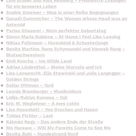
Leni Gruber und Alex Reinberg – Preiswerte Lösungen
für ein besseres Leben
Sophie Gmeiner – Nina in einer Reihe Begegnungen
Ganaël Dumreicher – The Woman whose Head was an
Asteroid
Parisa Ghasemi – Mein perfekter Geburtstag
Simon Maria Kubiena – At Home I Feel Like Leaving
Niklas Pollmann – Hurenkind & Schusterjunge
Benita Martins, Runa Schymanski und Hannah Rang –
Blutsschwestern
Emil Kascha – Ins Wilde Land
Adrian Lindenthal – Meine Wurzeln und Ich
Lisa Lamprecht, Elja Stawinski und Julia Langegger –
Golden Strings
Sallar Othman – Yarê
Leonie Bramberger – Musikvideos
Lidija-Rukiye Kumpas – Gül
Eric M. Weglehner – À mes cotés
Lisa Hasenhütl – Von Drachen und Hasen
Tobias Pichler – Last
Kálmán Nagy – Das andere Ende der Straße
Mo Harawe – Will My Parents Come to See Me
Benita Buhl – Hundestrand Nord