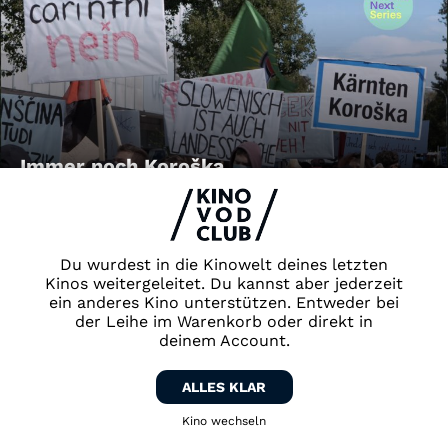
Immer noch Koroška
Du wurdest in die Kinowelt deines letzten
Kinos weitergeleitet. Du kannst aber jederzeit
ein anderes Kino unterstützen. Entweder bei
der Leihe im Warenkorb oder direkt in
deinem Account.
FRAUENFRAGMENTE: Galila &
ALLES KLAR
FRAUENFRAGMENTE: Gini und Resi
Kino wechseln
Zurück zum Kino