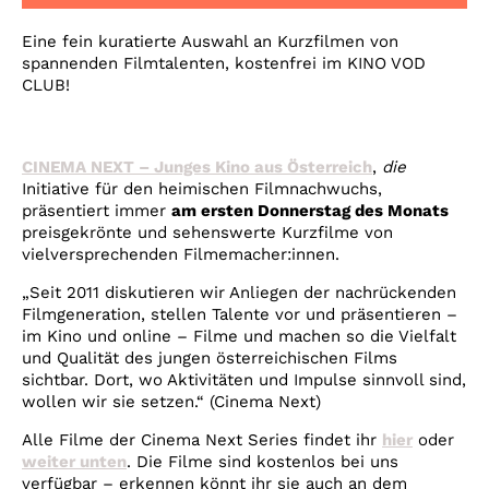
Account
Eine fein kuratierte Auswahl an Kurzfilmen von
Suche
spannenden Filmtalenten, kostenfrei im KINO VOD
CLUB!
CINEMA NEXT – Junges Kino aus Österreich
,
die
Initiative für den heimischen Filmnachwuchs,
präsentiert immer
am ersten Donnerstag des Monats
preisgekrönte und sehenswerte Kurzfilme von
vielversprechenden Filmemacher:innen.
„Seit 2011 diskutieren wir Anliegen der nachrückenden
Filmgeneration, stellen Talente vor und präsentieren –
im Kino und online – Filme und machen so die Vielfalt
und Qualität des jungen österreichischen Films
sichtbar. Dort, wo Aktivitäten und Impulse sinnvoll sind,
wollen wir sie setzen.“ (Cinema Next)
Alle Filme der Cinema Next Series findet ihr
hier
oder
weiter unten
.
Die Filme sind kostenlos bei uns
verfügbar – erkennen könnt ihr sie auch an dem