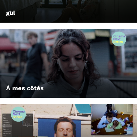
gül
À mes côtés