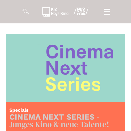
Filme
Magazin
Kuratierungen
Events
So geht’s
Filmpakete
Specials
-
Gutscheine
CINEMA NEXT SERIES
& Filmpässe
Junges Kino & neue Talente!