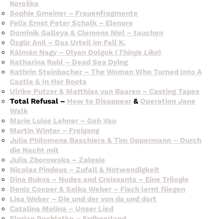
Koroška
Sophie Gmeiner – Frauenfragmente
Felix Ernst Peter Schalk – Elenore
Dominik Galleya & Clemens Niel – tauchen
Özgür Anil – Das Urteil im Fall K.
Kálmán Nagy – Olyan Dolgok (
Things Like
)
Katharina Rabl – Dead Sea Dying
Kathrin Steinbacher – The Woman Who Turned Into A
Castle & In Her Boots
Ulrike Putzer & Matthias van Baaren – Casting Tapes
Total Refusal –
How to Disappear
&
Operation Jane
Walk
Marie Luise Lehner – Geh Vau
Martin Winter – Freigang
Julia Philomena Baschiera & Tim Oppermann – Durch
die Nacht mit
Julia Zborowska – Zalesie
Nicolas Pindeus – Zufall & Notwendigkeit
Dina Bukva – Nudes and Croissants – Eine Trilogie
Deniz Cooper & Salka Weber – Fisch lernt fliegen
Lisa Weber – Die und der von da und dort
Catalina Molina – Unser Lied
Florian Pochlatko – Erdbeerland