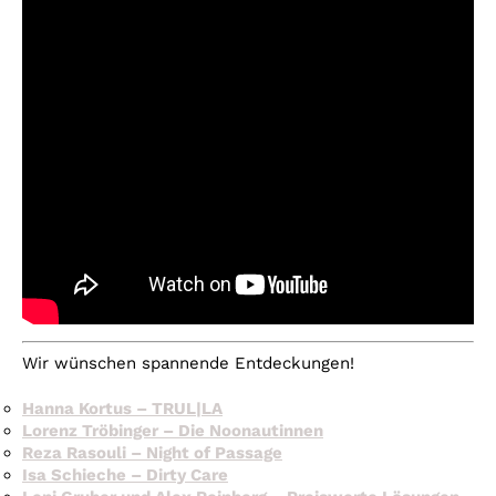
Wir wünschen spannende Entdeckungen!
Hanna Kortus – TRUL|LA
Lorenz Tröbinger – Die Noonautinnen
Reza Rasouli – Night of Passage
Isa Schieche – Dirty Care