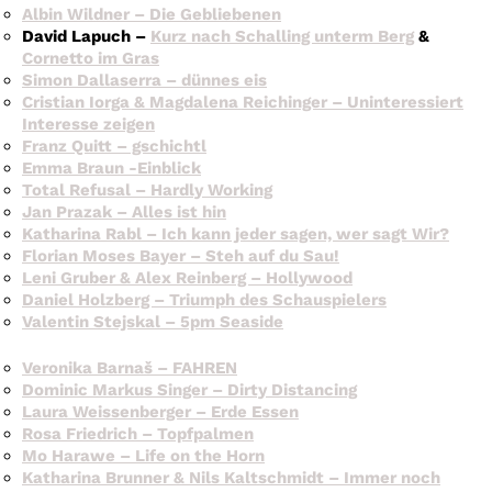
Albin Wildner – Die Gebliebenen
David Lapuch –
Kurz nach Schalling unterm Berg
&
Cornetto im Gras
Simon Dallaserra – dünnes eis
Cristian Iorga & Magdalena Reichinger – Uninteressiert
Interesse zeigen
Franz Quitt – gschichtl
Emma Braun -Einblick
Total Refusal – Hardly Working
Jan Prazak – Alles ist hin
Katharina Rabl – Ich kann jeder sagen, wer sagt Wir?
Florian Moses Bayer – Steh auf du Sau!
Leni Gruber & Alex Reinberg – Hollywood
Daniel Holzberg – Triumph des Schauspielers
Valentin Stejskal – 5pm Seaside
Veronika Barnaš – FAHREN
Dominic Markus Singer – Dirty Distancing
Laura Weissenberger – Erde Essen
Rosa Friedrich – Topfpalmen
Mo Harawe – Life on the Horn
Katharina Brunner & Nils Kaltschmidt – Immer noch